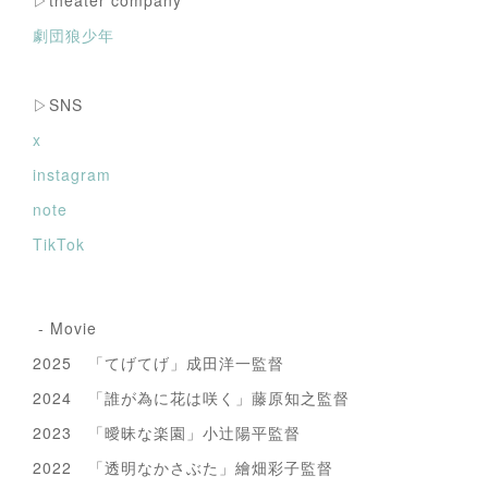
▷theater company
劇団狼少年
▷SNS
x
instagram
note
TikTok
- Movie
2025 「てげてげ」成田洋一監督
2024 「誰が為に花は咲く」藤原知之監督
2023 「曖昧な楽園」小辻陽平監督
2022 「透明なかさぶた」繪畑彩子監督