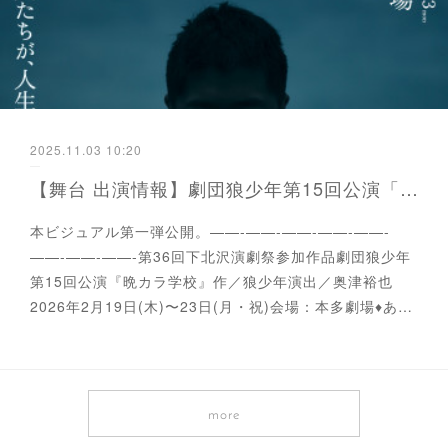
2025.11.03 10:20
【舞台 出演情報】劇団狼少年第15回公演「晩カラ学校」本多劇場公演 本ビジュアル第一弾公開
本ビジュアル第一弾公開。——-——-——-——-——-
——-——-——-第36回下北沢演劇祭参加作品劇団狼少年
第15回公演『晩カラ学校』作／狼少年演出／奥津裕也
2026年2月19日(木)〜23日(月・祝)会場：本多劇場♦あ…
more