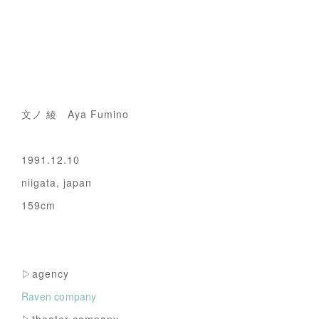
文ノ 綾 Aya Fumino
1991.12.10
niigata, japan
159cm
▷agency
Raven company