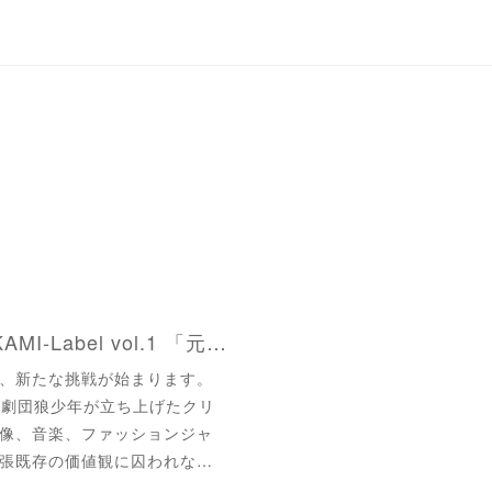
【舞台 出演情報】OHKAMI-Label vol.1 「元祖惑星地球」〜この星から消えたもの〜
、新たな挑戦が始まります。
は】劇団狼少年が立ち上げたクリ
像、音楽、ファッションジャ
張既存の価値観に囚われな…