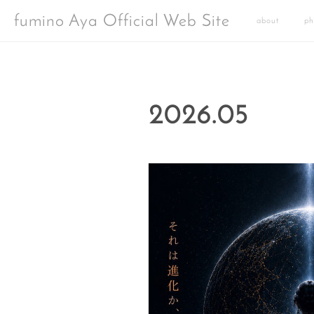
fumino Aya Official Web Site
about
ph
2026
.
05