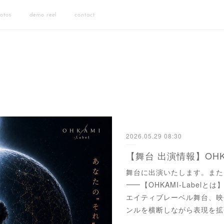
otos
demo reel
contact
2026.05.29 08:30
舞台に出演いたします。また
⸻【OHKAMI-Labelと
エイティブレーベル舞台、映
ンルを横断しながら表現を拡