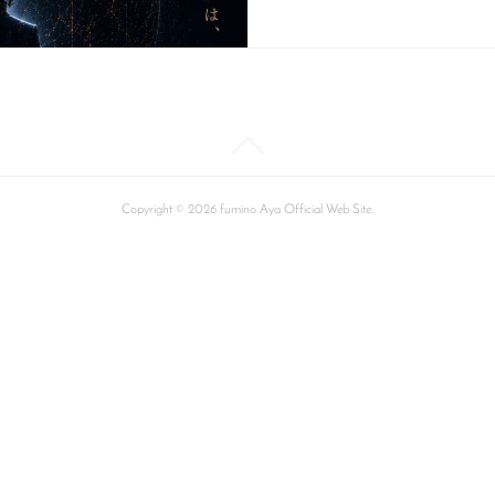
Copyright ©
2026
fumino Aya Official Web Site
.