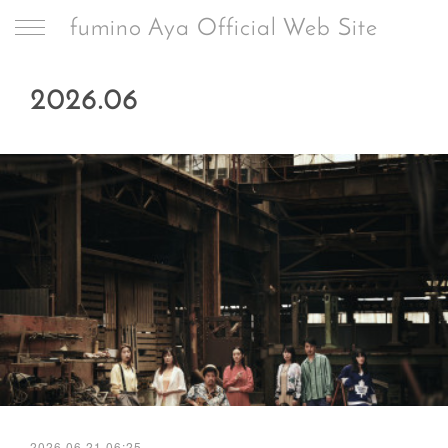
fumino Aya Official Web Site
2026
.
06
2026.06.21 06:25