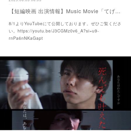
【短編映画 出演情報】Music Movie「てげてげ」 Ikkyu 成田 洋一監督
8/1よりYouTubeにて公開しております。ぜひご覧くださ
い。https://youtu.be/J3CGMz0v6_A?si=u9-
rnPa6nNKaGapt