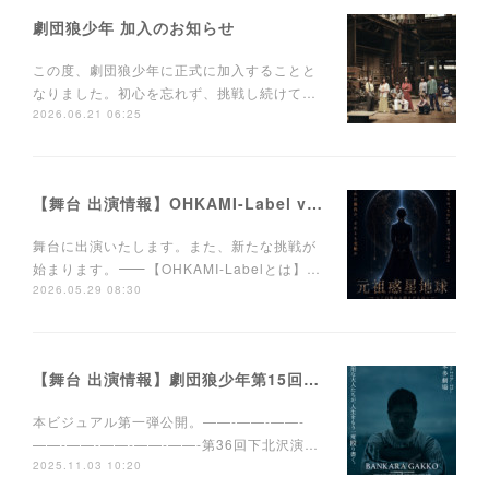
劇団狼少年 加入のお知らせ
この度、劇団狼少年に正式に加入することと
なりました。初心を忘れず、挑戦し続けて…
2026.06.21 06:25
【舞台 出演情報】OHKAMI-Label vol.1 「元祖惑星地球」〜この星から消えたもの〜
舞台に出演いたします。また、新たな挑戦が
始まります。⸻【OHKAMI-Labelとは】…
2026.05.29 08:30
【舞台 出演情報】劇団狼少年第15回公演「晩カラ学校」本多劇場公演 本ビジュアル第一弾公開
本ビジュアル第一弾公開。——-——-——-
——-——-——-——-——-第36回下北沢演…
2025.11.03 10:20