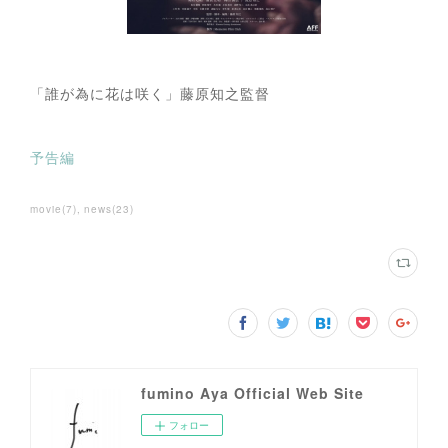
「誰が為に花は咲く」藤原知之監督
予告編
movie
(
7
)
news
(
23
)
fumino Aya Official Web Site
フォロー