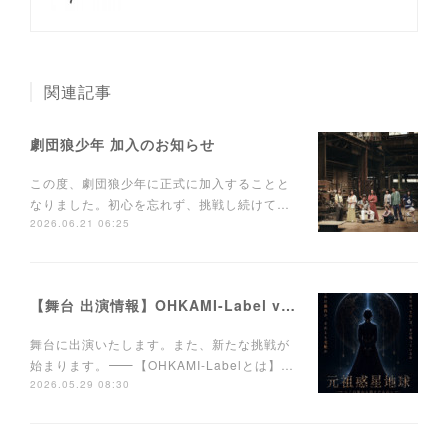
関連記事
劇団狼少年 加入のお知らせ
この度、劇団狼少年に正式に加入することと
なりました。初心を忘れず、挑戦し続けて…
2026.06.21 06:25
【舞台 出演情報】OHKAMI-Label vol.1 「元祖惑星地球」〜この星から消えたもの〜
舞台に出演いたします。また、新たな挑戦が
始まります。⸻【OHKAMI-Labelとは】…
2026.05.29 08:30