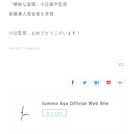
「曖昧な楽園」小辻陽平監督
新藤兼人賞金賞を受賞
小辻監督、おめでとうございます！
movie
(
7
)
news
(
23
)
fumino Aya Official Web Site
フォロー