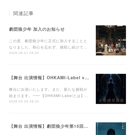
関連記事
劇団狼少年 加入のお知らせ
この度、劇団狼少年に正式に加入することと
なりました。初心を忘れず、挑戦し続けて…
2026.06.21 06:25
【舞台 出演情報】OHKAMI-Label vol.1 「元祖惑星地球」〜この星から消えたもの〜
舞台に出演いたします。また、新たな挑戦が
始まります。⸻【OHKAMI-Labelとは】…
2026.05.29 08:30
【舞台 出演情報】劇団狼少年第15回公演「晩カラ学校」本多劇場公演 本ビジュアル第一弾公開