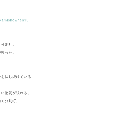
hkamishownen13
、分別町。
が襲った。
骨を探し続けている。
白い物質が現れる。
動く分別町。