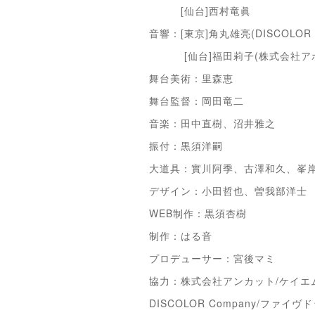
[仙台]西村竜眞
音響：[東京]角丸雄亮(DISCOLOR C
[仙台]福田莉子(株式会社アポ
舞台美術：里森恵
舞台監督：岡田竜二
音楽：田中直樹、沼井雅之
振付：黒須洋嗣
大道具：實川阿季、古澤和久、峯
デザイン：小田哲也、曽我部洋士
WEB制作：黒須杏樹
制作：はる音
プロデューサー：宮後マミ
協力：株式会社アンカット/ケイエ
DISCOLOR Company/ファ