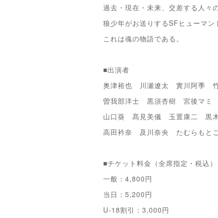
過去・現在・未来、交差する人々
狼少年がお送りするSFヒューマン
これは魂の物語である。
■出演者
奥津裕也 川瀬遼太 實川阿季 
曽我部洋士 黒須杏樹 宮後マ
山口葵 髙見美儀 玉置康二 黒
高田衿奈 及川奈央 たむらもと
■チケット料金（全席指定・税込）
一般：4,800円
当日：5,200円
U-18割引：3,000円