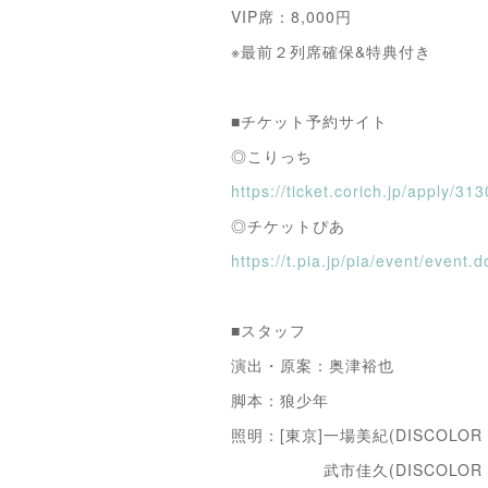
VIP席：8,000円
※最前２列席確保&特典付き
■チケット予約サイト
◎こりっち
https://ticket.corich.jp/apply/31
◎チケットぴあ
https://t.pia.jp/pia/event/even
■スタッフ
演出・原案：奥津裕也
脚本：狼少年
照明：[東京]一場美紀(DISCOLOR C
武市佳久(DISCOLOR Co