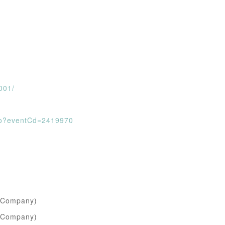
3001/
t.do?eventCd=2419970
ompany)
mpany)