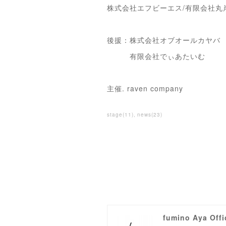
株式会社エフビーエス/有限会社丸岸イ
後援：株式会社オブオールカヤ
有限会社でぃあたいむ
主催. raven company
stage
(
11
)
news
(
23
)
fumino Aya Offi