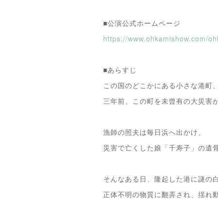
■公演公式ホームページ
https://www.ohkamishow.com/o
■あらすじ
この国のどこかにある小さな港町
三年前、この町を未曾有の大災害
漁師の照夫は毎日浜へ出かけ、
災害で亡くした娘「千寿子」の遺
そんなある日、隆起した港に謎の
正体不明の物質に翻弄され、揺れ