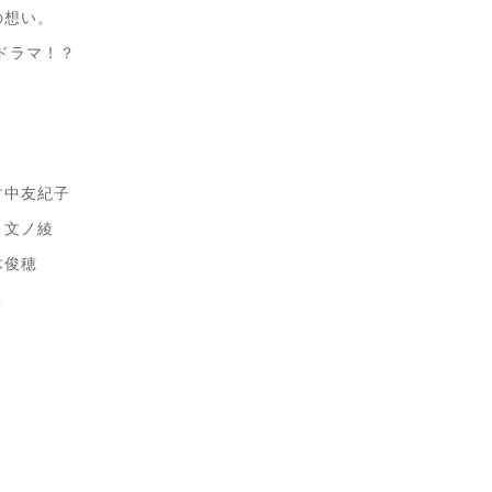
の想い。
ドラマ！？
竹中友紀子
ミ 文ノ綾
木俊穂
こ