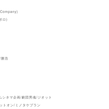
ompany)
ロ)
岸勝浩
ムシネマ企画/劇団男魂/ジオット
イヴドットオン/ミノタケプラン