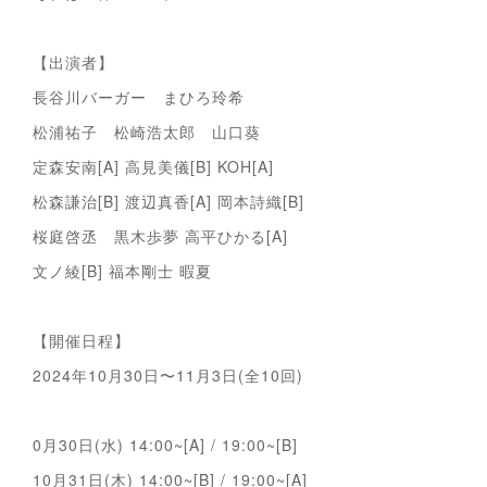
【出演者】
長谷川バーガー まひろ玲希
松浦祐子 松崎浩太郎 山口葵
定森安南[A] 高見美儀[B] KOH[A]
松森謙治[B] 渡辺真香[A] 岡本詩織[B]
桜庭啓丞 黒木歩夢 高平ひかる[A]
文ノ綾[B] 福本剛士 暇夏
【開催日程】
2024年10月30日〜11月3日(全10回)
0月30日(水) 14:00~[A] / 19:00~[B]
10月31日(木) 14:00~[B] / 19:00~[A]