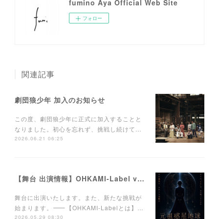
fumino Aya Official Web Site
フォロー
関連記事
劇団狼少年 加入のお知らせ
この度、劇団狼少年に正式に加入することと
なりました。初心を忘れず、挑戦し続けて…
2026.06.21 06:25
【舞台 出演情報】OHKAMI-Label vol.1 「元祖惑星地球」〜この星から消えたもの〜
舞台に出演いたします。また、新たな挑戦が
始まります。⸻【OHKAMI-Labelとは】…
2026.05.29 08:30